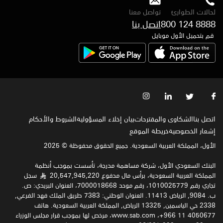
لحالات الطوارئ
تواصل معنا
800 124 8888
اتصل بنا
قم بتحميل الأول موبايل
اتصل بنا
الشكاوى والمقترحات
بيان إخلاء المسؤولية
الشروط والأحكام
إشعار الخصوصية‍
خريطة الموقع
الأول، المملكة العربية السعودية. جميع الحقوق محفوظة © 2025
البنك السعودي الأول، شركة مساهمة مدرجة، تأسست بموجب أنظمة
المملكة العربية السعودية، برأس مال مدفوع 20,547,945,220
سجل
§
تجاري رقم 1010025779، رقم موحد 7000018668، العنوان البريدي: ص.
ب. 9084, الرياض 11413. العنوان الوطني: 7383 طريق الملك فهد الفرعي,
2338 حي الياسمين, 13325 الرياض, المملكة العربية السعودية. هاتف
4050677 11 966+، www.sab.com، مرخص لها بموجب قرار مجلس الوزراء