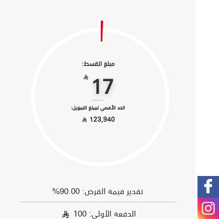
مبلغ القسط:
17
§
الحد الأقصى لمبلغ التمويل:
123,940
§
تقدير قيمة القرض: 90.00%
الدفعة الأولى:
100
§