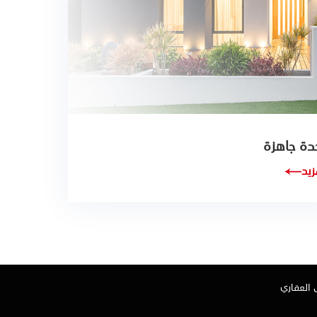
دة جاهزة
زيد
 العقاري