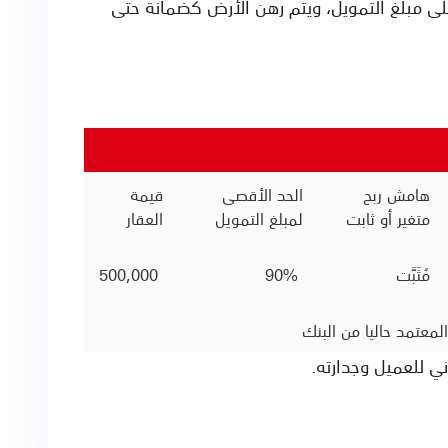
لى مبلغ التمويل، ويتم رهن الأرض كضمانة حتى
هامش ربح
الحد الأقصى
قيمة
متغير أو ثابت
لمبلغ التمويل
العقار
مُثَبَّت
90%
500,000
عتمد حاليا من البنك
ني للعميل وجدارته.