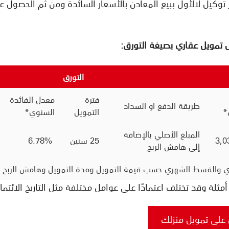
وكيل لالأول ببيع المعادن بالأسعار السائدة ومن ثم الحصول ع
 تمويل عقاري بصيغة التورق:
التورق
فترة
معدل الفائدة
طريقة الدفع او السداد
*
التمويل
السنوي*
المبلغ الأصلي بالإضافة
25 سنين
6.78%
إلى هامش الربح
ي والقسط الشهري حسب قيمة التمويل ومدة التمويل وهامش الربح الم
مثلة وقد تختلف اعتمادًا على عوامل مختلفة مثل التاريخ الائتما
على تمويل منزلك