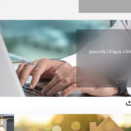
 وقتك وجهدك واستمتع
ك