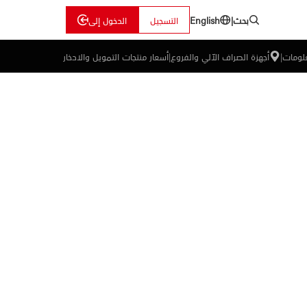
بحث
|
التسجيل
الدخول إلى
English
علومات
|
أجهزة الصراف الآلي والفروع
|
أسعار منتجات التمويل والادخار