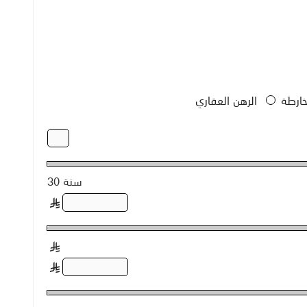
الرهن العقاري
30 سنة
§
§
§