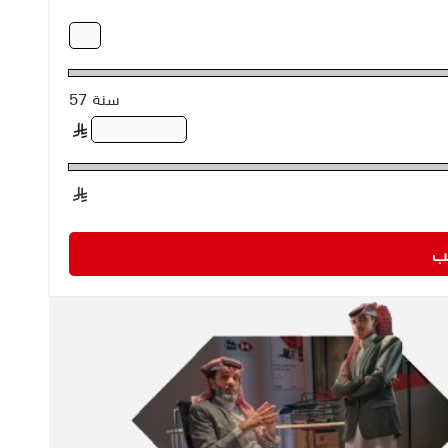
57 سنة
§
§
لب