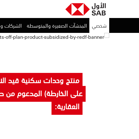
شخصي
المنشآت الصغيرة والمتوسطة
الشركات و
منتج وحدات سكنية قيد الان
على الخارطة) المدعوم من ص
العقارية: