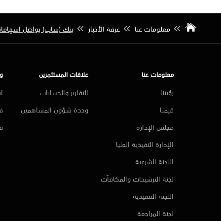
معلومات عنا
غرفة الأخبار
بنك (ساب) يواصل اسهاماته
معلومات عنا
علاقات المستثمرين
و
رؤيتنا
التقارير والحسابات
ا
قيمنا
وحدة شؤون المساهمين
فر
مجلس الإدارة
ف
الإدارة التفيذية العليا
اللجنة الشرعية
لجنة الترشيحات والمكافآت
اللجنة التنفيذية
لجنة المراجعة